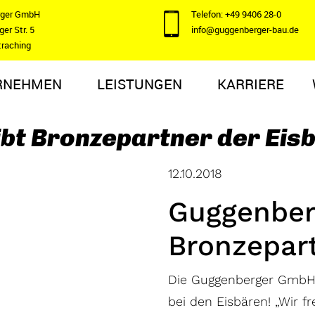
rger GmbH
Telefon: +49 9406 28-0
er Str. 5
info@guggenberger-bau.de
traching
RNEHMEN
LEISTUNGEN
KARRIERE
bt Bronzepartner der Eis
12.10.2018
Guggenber
Bronzepart
Die Guggenberger GmbH 
bei den Eisbären! „Wir f