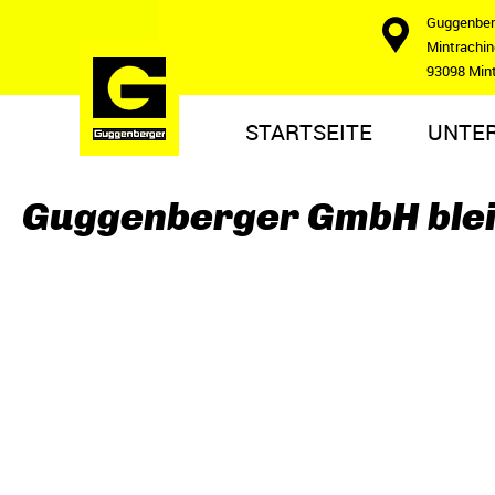
Guggenbe
Mintraching
93098 Min
STARTSEITE
UNTE
Guggenberger GmbH blei