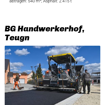
abtragen: 540 m³; Asphalt: 2.415 t
BG Handwerkerhof,
Teugn