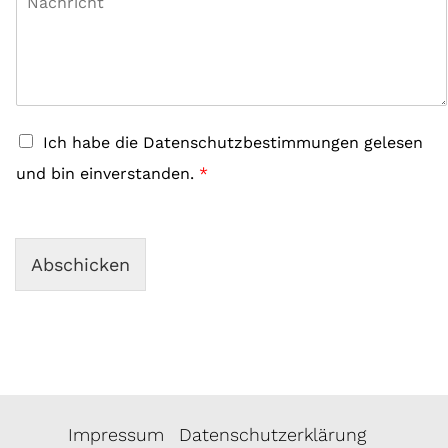
a
e
c
f
h
f
r
i
c
h
G
Ich habe die Datenschutzbestimmungen gelesen
t
D
und bin einverstanden.
*
P
R
A
g
r
Abschicken
e
e
m
e
n
t
*
Impressum
Datenschutzerklärung