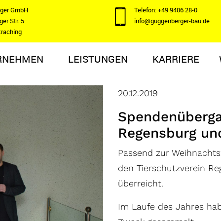
rger GmbH
Telefon: +49 9406 28-0
er Str. 5
info@guggenberger-bau.de
traching
RNEHMEN
LEISTUNGEN
KARRIERE
20.12.2019
Spendenüberga
Regensburg un
Passend zur Weihnachts
den Tierschutzverein Re
überreicht.
Im Laufe des Jahres hab