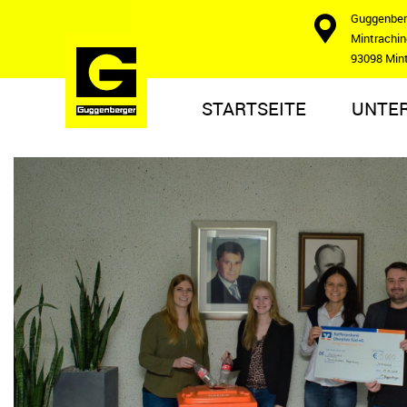
Guggenbe
Mintraching
93098 Min
STARTSEITE
UNTE